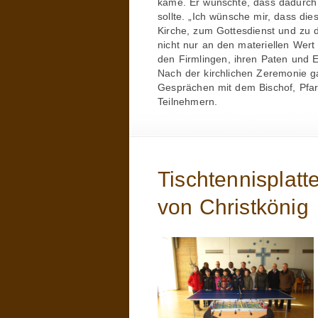
käme. Er wünschte, dass dadurch 
sollte. „Ich wünsche mir, dass di
Kirche, zum Gottesdienst und zu d
nicht nur an den materiellen Wert
den Firmlingen, ihren Paten und E
Nach der kirchlichen Zeremonie g
Gesprächen mit dem Bischof, Pfar
Teilnehmern.
Tischtennisplatte
von Christkönig