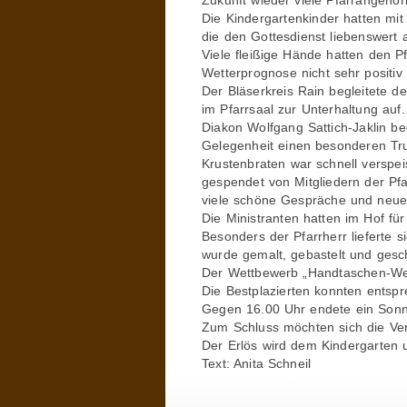
Zukunft wieder viele Pfarrangehö
Die Kindergartenkinder hatten mit
die den Gottesdienst liebenswert 
Viele fleißige Hände hatten den Pf
Wetterprognose nicht sehr positiv
Der Bläserkreis Rain begleitete d
im Pfarrsaal zur Unterhaltung auf.
Diakon Wolfgang Sattich-Jaklin be
Gelegenheit einen besonderen Tru
Krustenbraten war schnell verspe
gespendet von Mitgliedern der Pf
viele schöne Gespräche und neue
Die Ministranten hatten im Hof für
Besonders der Pfarrherr lieferte 
wurde gemalt, gebastelt und gesc
Der Wettbewerb „Handtaschen-Wei
Die Bestplazierten konnten ents
Gegen 16.00 Uhr endete ein Sonnt
Zum Schluss möchten sich die Ver
Der Erlös wird dem Kindergarten 
Text: Anita Schneil