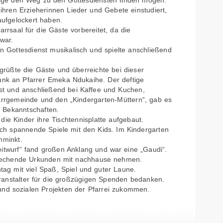
rige den Weg zu den Gottesdiensten finden mögen.
 ihren Erzieherinnen Lieder und Gebete einstudiert,
aufgelockert haben.
arrsaal für die Gäste vorbereitet, da die
 war.
en Gottesdienst musikalisch und spielte anschließend
grüßte die Gäste und überreichte bei dieser
nk an Pfarrer Emeka Ndukaihe. Der deftige
ist und anschließend bei Kaffee und Kuchen,
arrgemeinde und den „Kindergarten-Müttern“, gab es
 Bekanntschaften.
 die Kinder ihre Tischtennisplatte aufgebaut.
sich spannende Spiele mit den Kids. Im Kindergarten
hminkt.
twurf“ fand großen Anklang und war eine „Gaudi“.
prechende Urkunden mit nachhause nehmen.
ag mit viel Spaß, Spiel und guter Laune.
anstalter für die großzügigen Spenden bedanken.
und sozialen Projekten der Pfarrei zukommen.