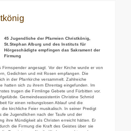
tkönig
45 Jugendliche der Pfarreien Christkönig,
St.Stephan Alburg und des Instituts für
Hörgeschädigte empfingen das Sakrament der
Firmung
ls Firmspender angesagt. Vor der Kirche wurde er von
ern, Gedichten und mit Rosen empfangen. Die
ich in der Pfarrkirche versammelt. Zahlreiche
e hatten sich zu ihrem Ehrentag eingefunden. Im
stes trugen die Firmlinge Gebete und Fürbitten vor.
fgelübde. Gemeindeassistentin Christine Schmid
eit für einen reibungslosen Ablauf und die
e kirchliche Feier musikalisch. In seiner Predigt
ss die Jugendlichen nach der Taufe und der
 ihre Mündigkeit als Christen erreicht hätten. Er
durch die Firmung die Kraft des Geistes über sie