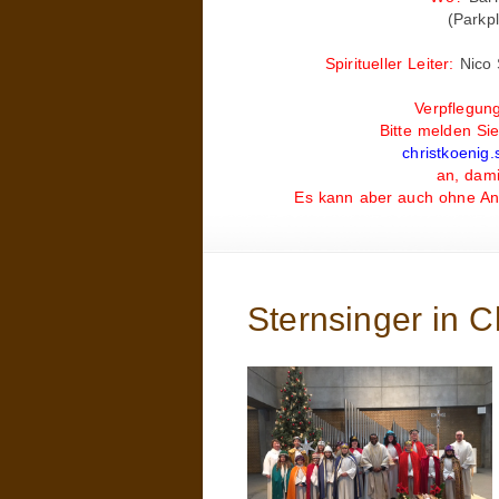
(Parkp
Spiritueller
Leiter:
Nico 
Verpflegung
Bitte melden Si
christkoenig
an, dami
Es kann aber auch ohne A
Sternsinger in C