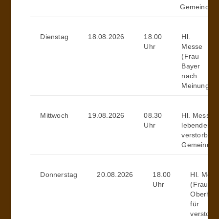
Gemeindemi
Dienstag
18.08.2026
18.00
Hl.
Uhr
Messe
(Frau
Bayer
nach
Meinung)
Mittwoch
19.08.2026
08.30
Hl. Messe (
Uhr
lebenden u
verstorben
Gemeindemi
Donnerstag
20.08.2026
18.00
Hl. Mess
Uhr
(Frau
Oberhub
für
verstorb