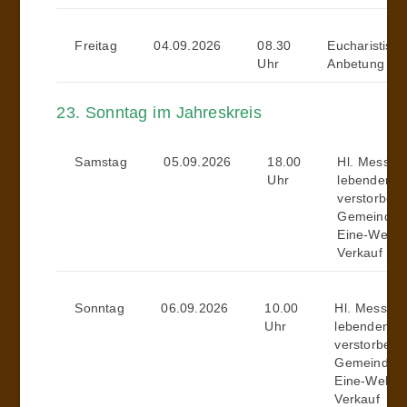
Freitag
04.09.2026
08.30
Eucharistisc
Uhr
Anbetung
23. Sonntag im Jahreskreis
Samstag
05.09.2026
18.00
Hl. Messe (
Uhr
lebenden u
verstorben
Gemeindemi
Eine-Welt-
Verkauf
Sonntag
06.09.2026
10.00
Hl. Messe (f
Uhr
lebenden u
verstorbene
Gemeindemit
Eine-Welt-W
Verkauf