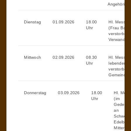
Angehörige
Dienstag
01.09.2026
18.00
Hl. Messe
Uhr
(Frau Bayer
verstorben
Verwandtsc
Mittwoch
02.09.2026
08.30
Hl. Messe (
Uhr
lebenden u
verstorben
Gemeindemi
Donnerstag
03.09.2026
18.00
Hl. Mess
Uhr
(im
Gedenk
an
Schwest
Edelbur
Mittermai