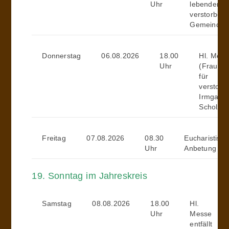
Uhr
lebenden u
verstorben
Gemeindemi
Donnerstag
06.08.2026
18.00
Hl. Mess
Uhr
(Frau Ba
für
verstorb
Irmgard
Scholz)
Freitag
07.08.2026
08.30
Eucharistisc
Uhr
Anbetung
19. Sonntag im Jahreskreis
Samstag
08.08.2026
18.00
Hl.
Uhr
Messe
entfällt