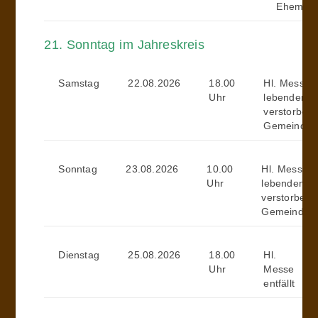
Eheman
21. Sonntag im Jahreskreis
Samstag
22.08.2026
18.00
Hl. Messe (
Uhr
lebenden u
verstorben
Gemeindemi
Sonntag
23.08.2026
10.00
Hl. Messe (f
Uhr
lebenden u
verstorbene
Gemeindemit
Dienstag
25.08.2026
18.00
Hl.
Uhr
Messe
entfällt