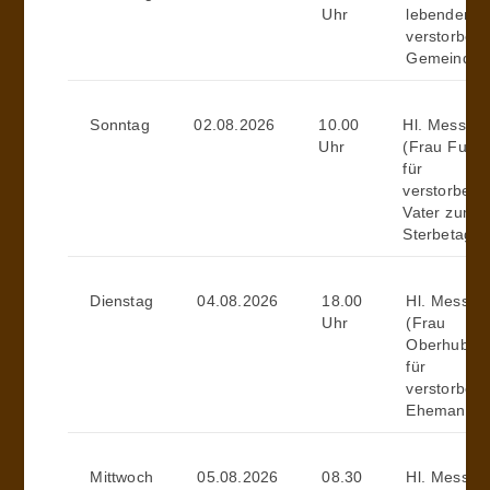
Uhr
lebenden u
verstorben
Gemeindemi
Sonntag
02.08.2026
10.00
Hl. Messe
Uhr
(Frau Fuch
für
verstorbene
Vater zum
Sterbetag)
Dienstag
04.08.2026
18.00
Hl. Messe
Uhr
(Frau
Oberhuber
für
verstorben
Ehemann)
Mittwoch
05.08.2026
08.30
Hl. Messe (