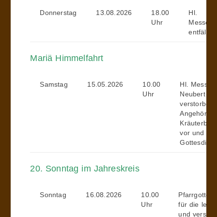
Donnerstag
13.08.2026
18.00
Hl.
Uhr
Messe
entfällt
Mariä Himmelfahrt
Samstag
15.05.2026
10.00
Hl. Messe 
Uhr
Neubert für
verstorben
Angehörige
Kräuterbus
vor und na
Gottesdiens
20. Sonntag im Jahreskreis
Sonntag
16.08.2026
10.00
Pfarrgottesd
Uhr
für die leb
und versto